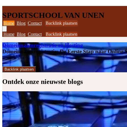
SPORTSCHOOL VAN UNEN
Home
Blog
Contact
Backlink plaatsen
Home
Blog
Contact
Backlink plaatsen
Domeinnaamregistratie en Hosting
Domeinnaamregistratie: De Eerste Stap naar Online Su
...
Backlink plaatsen
Ontdek onze
nieuwste blogs