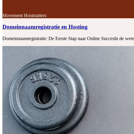
Movement Hostmatters
Domeinnaamregistratie en Hosting
Domeinnaamregistratie: De Eerste Stap naar Online SuccesIn de wereld